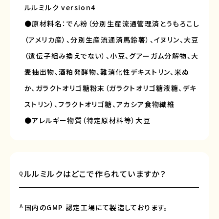
ルルミルク version4
●原材料名：でん粉（分別生産流通管理済とうもろこし
（アメリカ産）、分別生産流通済馬鈴薯）、イヌリン、大豆
（遺伝子組み換えでない）、小豆、グアーガム分解物、大
麦抽出物、酒粕発酵物、難消化性デキストリン、米ぬ
か、ガラクトオリゴ糖粉末（ガラクトオリゴ糖液糖、デキ
ストリン）、フラクトオリゴ糖、アカシア食物繊維
●アレルギー物質（特定原材料等）大豆
ルルミルクはどこで作られていますか？
Q
A
国内のGMP 認定工場にて製造しております。