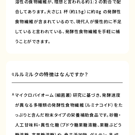
溶性の食物繊維が、理想と言われる約1:2 の割合で配
合してあります。大さじ1 杯（約15g）に約8g の発酵性
食物繊維が含まれているので、現代人が慢性的に不足
していると言われている、発酵性食物繊維を手軽に補
うことができます。
ルルミルクの特徴はなんですか？
Q
A
マイクロバイオーム（細菌叢）研究に基づき、発酵速度
が異なる多種類の発酵性食物繊維（ルミナコイド）をた
っぷりと含んだ粉末タイプの栄養補助食品です。砂糖・
人工甘味料・異性化糖（ブドウ糖果糖液糖、果糖ぶどう
糖液糖、高果糖液糖）や、食品添加物、グルテン、乳成